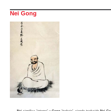
Nei Gong
Nei
significa “
interno
” y
Gong
“
trabajo
”, siendo traducido
Nei G