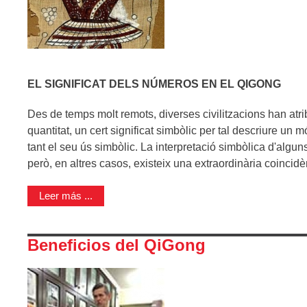
EL SIGNIFICAT DELS NÚMEROS EN EL QIGONG
Des de temps molt remots, diverses civilitzacions han atri
quantitat, un cert significat simbòlic per tal descriure u
tant el seu ús simbòlic. La interpretació simbòlica d'al
però, en altres casos, existeix una extraordinària coincidè
Leer más ...
Beneficios del QiGong