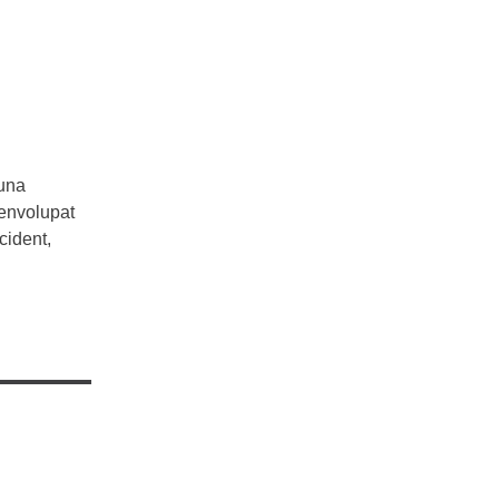
’una
senvolupat
cident,