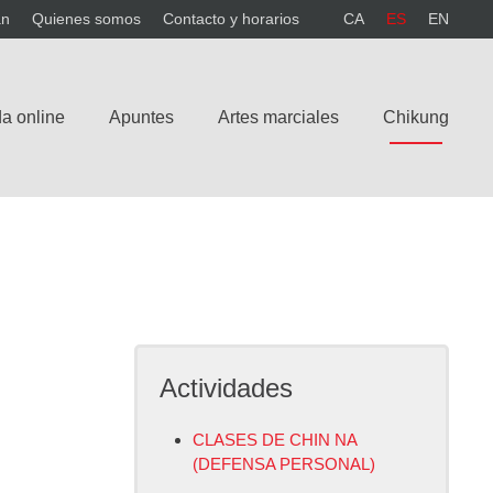
án
Quienes somos
Contacto y horarios
CA
ES
EN
a online
Apuntes
Artes marciales
Chikung
Actividades
CLASES DE CHIN NA
(DEFENSA PERSONAL)