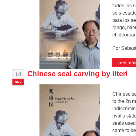
todos los 
seis estado
para los s
rango, mie
el ideogram
Por Sebas
Leer más 
Chinese seal carving by literi
14
NOV
Chinese sea
to the 2n m
indiscrimin
rival’s sta
seals used 
came to be