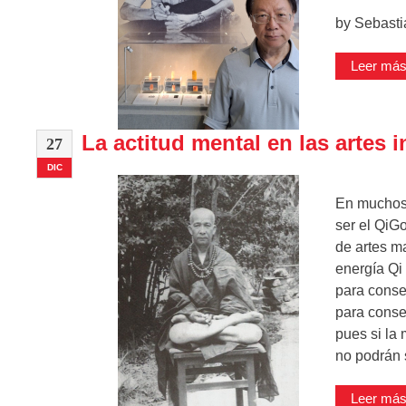
by Sebast
Leer más 
La actitud mental en las artes 
27
DIC
En muchos 
ser el QiG
de artes ma
energía Qi
para conse
para conseg
pues si la 
no podrán 
Leer más 