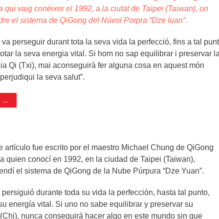
a qui vaig conèixer el 1992, a la ciutat de Taipei (Taiwan), on
dre el sistema de QiGong del Núvol Porpra “Dze Iuan”.
va perseguir durant tota la seva vida la perfecció, fins a tal punt
tar la seva energia vital. Si hom no sap equilibrar i preservar l
ia Qi (Txi), mai aconseguirà fer alguna cosa en aquest món
erjudiqui la seva salut”.
...
te artículo fue escrito por el maestro Michael Chung de QiGong
 a quien conocí en 1992, en la ciudad de Taipei (Taiwan),
ndí el sistema de QiGong de la Nube Púrpura “Dze Yuan”.
persiguió durante toda su vida la perfección, hasta tal punto,
u energía vital. Si uno no sabe equilibrar y preservar su
 (Chi), nunca conseguirá hacer algo en este mundo sin que