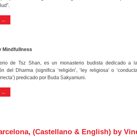
lud”.
...
 Mindfullness
erio de Tsz Shan, es un monasterio budista dedicado a l
ión del Dharma (
significa ‘religión’, ‘ley religiosa’ o ‘conduct
rrecta’)
predicado por Buda Sakyamuni.
...
arcelona, (Castellano & English) by Vin