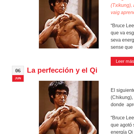
(Txikung), 
vaig apren
“Bruce Lee 
que va esgo
seva energ
sense que p
Leer más 
La perfección y el Qi
06
JUN
El siguien
(Chikung),
donde apre
“Bruce Lee 
que agotó s
energía Qi