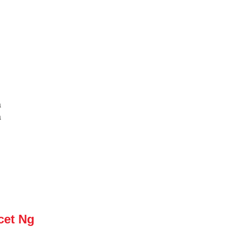
a
a
cet Ng