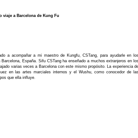
o viaje a Barcelona de Kung Fu
vitado a acompañar a mi maestro de Kungfu, CSTang, para ayudarle en lo
en Barcelona, España. Sifu CSTang ha enseñado a muchos extranjeros en lo
ajado varias veces a Barcelona con este mismo propósito. La experiencia d
juez en las artes marciales internos y el Wushu, como conocedor de la
pos que ella influye.