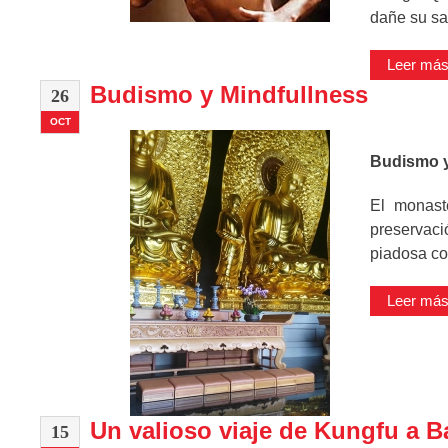
dañe su sa
Leer más 
Budismo y Mindfullness
26
OCT
Budismo y
El monast
preservac
piadosa co
Leer más 
Un valioso viaje de Kungfu a B
15