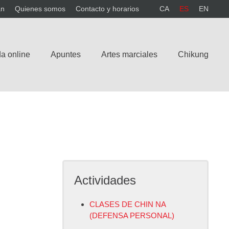
án
Quienes somos
Contacto y horarios
CA
ES
EN
a online
Apuntes
Artes marciales
Chikung
Actividades
CLASES DE CHIN NA
(DEFENSA PERSONAL)