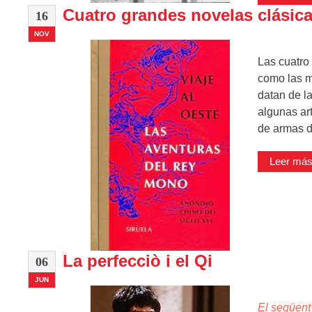
Cuatro grandes novelas clásicas
16
NOV
Las cuatro
como las m
datan de l
algunas ar
de armas d
Leer más 
La perfecciò i el Qi
06
JUN
El següent