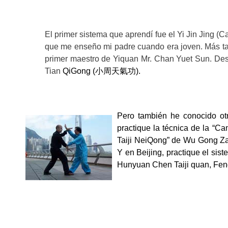
El primer sistema que aprendí fue el Yi Jin Jing
(Ca
que me enseño mi padre cuando era joven. Más ta
primer maestro de Yiquan Mr. Chan Yuet Sun. De
Tian
QiGong (
小周天氣功
).
Pero también he conocido ot
practique la técnica de
la “C
Taiji NeiQong” de Wu Gong Za
Y en Beijing, practique
el sis
Hunyuan Chen Taiji quan,
Fen