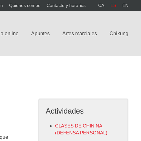
án
Quienes somos
Contacto y horarios
CA
ES
EN
a online
Apuntes
Artes marciales
Chikung
Actividades
CLASES DE CHIN NA
(DEFENSA PERSONAL)
 que