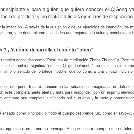
principiante y para alguien que quiera conocer el QiGong y
il de practicar y, no realiza difíciles ejercicios de respiración.
a intención”. A través de la relajación y de los ejercicios de intención, los 
apsaran, y se desarrollaran cualidades que mejoraran la salud y beneficiaran l
’? ¿Y, cómo desarrolla el espíritu “shen”
o” también conocidas como “Posturas de meditación Zhang Zhuang” y “Postur
 y cuidar” también significa “nutrir el Qi gradualmente”, no significa simplem
n amplio sentido de fortalecer todo el cuerpo como a una unidad indivisib
ienes que poner toda tu atención en las situaciones imaginarias de defender
n este completamente alerta y lista para responder, con un espíritu elevado
 el combate sea completa, unificando así el cuerpo y la mete y potenciand
á erizado como pinchos”, o “todo el cuerpo desprende luz, como en rayo-x”, o
er agresivo o cruel con su enemigo. Aunque nuestro cuerpo este en “alert