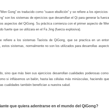
“Wen Gong” es traducido como “suave ebullición” y se refiere a los ejercicios
” son los sistemas de ejercicios que desarrollan el Qi para generar la fuerz
s dos aspectos del QiGong. Su práctica comienza con el primer aspecto de We
do fuerte que se utilizara en el Fa Jing (fuerza explosiva).
 refiere a los sistemas Taoísta de QiGong, que se practica en un entorn
, estos sistemas, normalmente no son los utilizados para desarrollas aspecto
o, sino que más bien sus ejercicios desarrollan cualidades poderosas como l
, como si inflásemos un balón, hasta las células más minúsculas, haciendo que
s cualidades también benefician a nuestra salud.
piante que quiera adentrarse en el mundo del QiGong?