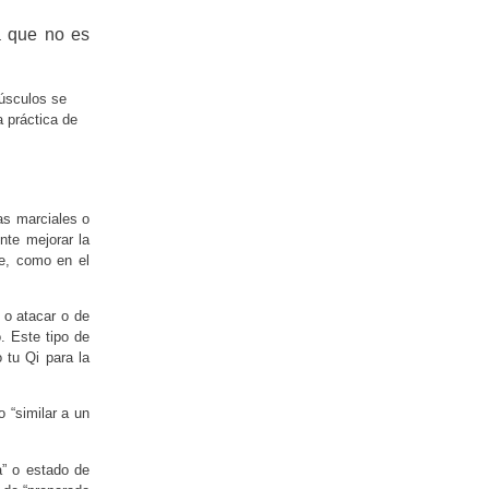
a que no es
músculos se
a práctica de
as marciales o
ente mejorar la
le, como en el
 o atacar o de
. Este tipo de
o tu Qi para
la
 “similar a un
a” o estado de