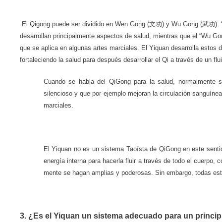
文功
武功
El Qigong puede ser dividido en Wen Gong (
) y Wu Gong (
).
desarrollan principalmente aspectos de salud, mientras que el “
Wu Gong
que se aplica en algunas artes marciales. El Yiquan desarrolla esto
fortaleciendo la salud para después desarrollar el Qi a través de un flui
Cuando se habla del QiGong para la salud, normalmente se
silencioso y que por ejemplo mejoran la circulación sanguínea
marciales.
El Yiquan no es un sistema Taoísta de QiGong en este sentid
energía interna para hacerla fluir a través de todo el cuerpo
mente se hagan amplias y poderosas. Sin embargo, todas esta
3. ¿Es el Yiquan un sistema adecuado para un princi