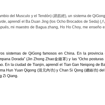
mbio del Musculo y el Tendón)
(
易筋經
), un sistema de QiGon
rde, aprendí el Ba Duan Jing (los Ocho Brocados de Seda) (
spués, mi maestro de Bagua zhang, Ho Ho Choy, me enseño e
ros sistemas de QiGong famosos en China. En la provincia
ampana Dorada
” (Jin Zhong Zhao
金鐘罩
) y las “Ocho posturas
o. En la ciudad de Tianjin, aprendí el Tian Gan Neiqong de B
tema Hun
Y
uan
Q
igong
(
混元內功
) y Chan Si Qong (
纏絲功
) de
g Zi
Qiang.