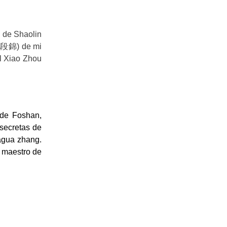
g de Shaolin
八段錦
) de mi
l Xiao Zhou
 de Foshan,
 secretas de
agua zhang.
l maestro de