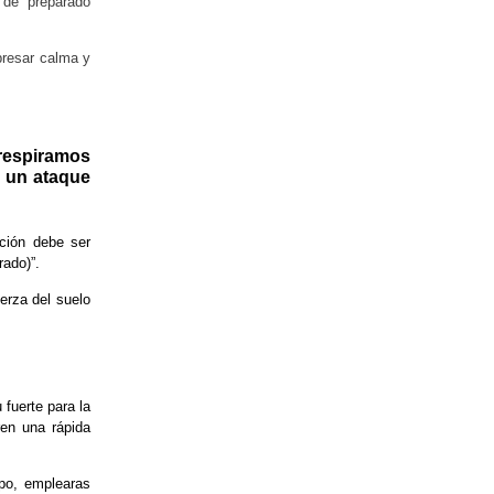
 de “preparado
presar calma y
respiramos
n un ataque
ación debe ser
rado)”.
uerza del suelo
 fuerte para la
ren una rápida
mpo, emplearas