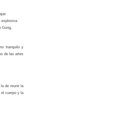
 que
a explosiva
n Gong,
o tranquilo y
s de las artes
a de reunir la
 el cuerpo y la