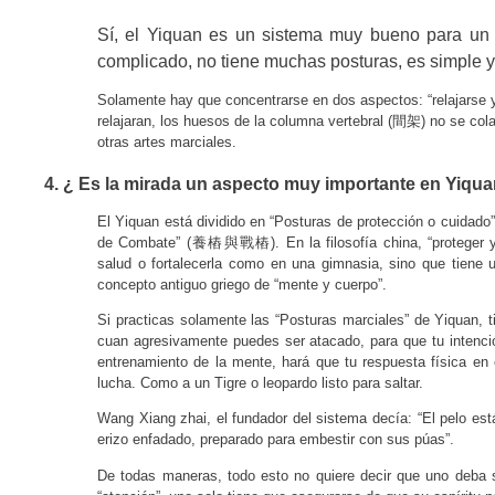
Sí, el Yiquan es un sistema muy bueno para un 
complicado, no tiene muchas posturas, es simple y fác
Solamente hay que concentrarse en dos aspectos: “relajarse y l
間架
relajaran, los huesos de la columna vertebral (
) no se col
otras artes marciales.
4. ¿ Es la mirada un aspecto muy importante en Yiquan
El Yiquan está dividido en “Posturas de protección o cuidad
養樁與戰樁
de Combate”
(
). En la filosofía china, “proteger
salud o fortalecerla como en una gimnasia, sino que tiene u
concepto antiguo griego de “mente y cuerpo”.
Si practicas solamente las “Posturas marciales” de Yiquan, t
cuan agresivamente puedes ser atacado, para que tu intenció
entrenamiento de la mente, hará que tu respuesta física en
lucha. Como
a un Tigre o leopardo listo para saltar.
Wang Xiang zhai, el fundador del sistema decía: “El pelo est
erizo enfadado, preparado para embestir con sus púas”.
De todas maneras, todo esto no quiere decir que uno deba s