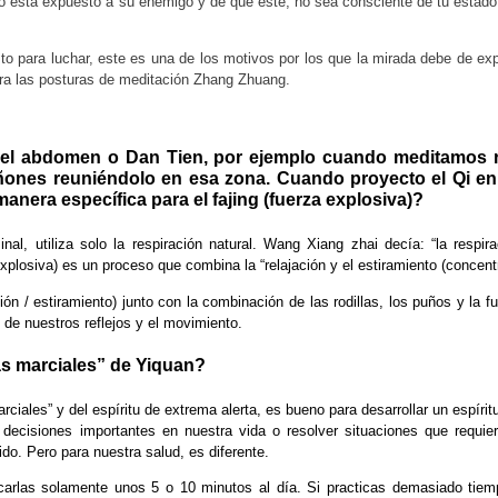
 no está expuesto a su enemigo y de que este, no sea consciente de tu estado
sto para luchar, este es una de los motivos por los que la mirada debe de ex
para las posturas de meditación Zhang Zhuang.
 el abdomen o Dan Tien, por ejemplo cuando meditamos 
 riñones reuniéndolo en esa zona. Cuando proyecto el Qi e
anera específica para el fajing (fuerza explosiva)?
nal, utiliza solo la respiración natural. Wang Xiang zhai decía: “la respir
explosiva) es un proceso que combina la “relajación y el estiramiento (concent
ión / estiramiento) junto con la combinación de las rodillas, los puños y la f
de nuestros reflejos y el movimiento.
as marciales” de Yiquan?
iales” y del espíritu de extrema alerta, es bueno para desarrollar un espíritu
ecisiones importantes en nuestra vida o resolver situaciones que requie
do. Pero para nuestra salud, es diferente.
icarlas solamente unos 5 o 10 minutos al día. Si practicas demasiado tie