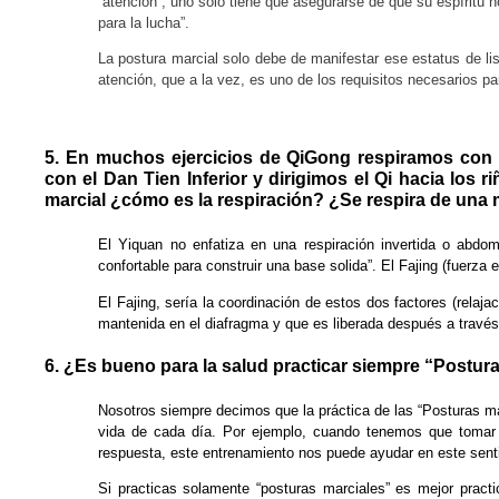
“atención”, uno solo tiene que asegurarse de que su espíritu
para la lucha”.
La postura marcial solo debe de manifestar ese estatus de li
atención, que a la vez, es uno de los requisitos necesarios 
5. En muchos ejercicios de QiGong respiramos con
con el Dan Tien Inferior y dirigimos el Qi hacia los
marcial ¿cómo es la respiración? ¿Se respira de una m
El Yiquan no enfatiza en una respiración invertida o abdomi
confortable para construir una base solida”. El Fajing (fuerza 
El Fajing, sería la coordinación de estos dos factores (relajac
mantenida en el diafragma y que es liberada después a través 
6. ¿Es bueno para la salud practicar siempre “Postur
Nosotros siempre decimos que la práctica de las “Posturas marc
vida de cada día. Por ejemplo, cuando tenemos que tomar d
respuesta, este entrenamiento nos puede ayudar en este senti
Si practicas solamente “posturas marciales” es mejor pract