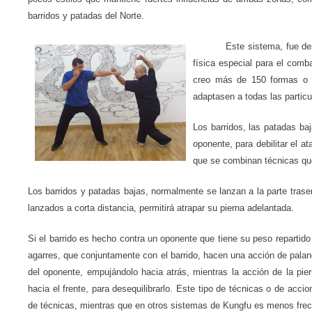
barridos y patadas del Norte.
Este sistema, fue des
física especial para el comb
creo más de 150 formas o 
adaptasen a todas las partic
Los barridos, las patadas baj
oponente, para debilitar el a
que se combinan técnicas que 
Los barridos y patadas bajas, normalmente se lanzan a la parte trasera
lanzados a corta distancia, permitirá atrapar su pierna adelantada.
Si el barrido es hecho contra un oponente que tiene su peso repartid
agarres, que conjuntamente con el barrido, hacen una acción de palanca
del oponente, empujándolo hacia atrás, mientras la acción de la pier
hacia el frente, para desequilibrarlo. Este tipo de técnicas o de ac
de técnicas, mientras que en otros sistemas de Kungfu es menos frec