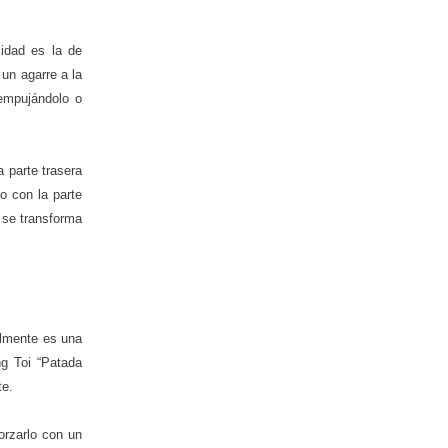
lidad es la de
 un agarre a la
 empujándolo o
a parte trasera
o con la parte
 se transforma
almente es una
ng Toi “Patada
te.
forzarlo con un