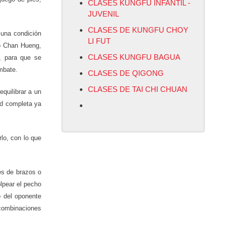
CLASES KUNGFU INFANTIL -
JUVENIL
CLASES DE KUNGFU CHOY
a una condición
LI FUT
do Chan Hueng,
CLASES KUNGFU BAGUA
, para que se
mbate.
CLASES DE QIGONG
CLASES DE TAI CHI CHUAN
equilibrar a un
dad completa ya
rlo, con lo que
es de brazos o
olpear el pecho
o del oponente
 combinaciones