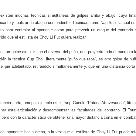
existen muchas técnicas simultaneas de golpes arriba y abajo, cuya fina
rincante y realizar un ataque contundente. Técnicas como Nap Sao, la cual es
nto para controlar al oponente como para prevenir un ataque del contrario
do que el estilista de Choy Li Fut quiera realizar.
i, un golpe circular con el reverso del puño, que proyecta todo el cuerpo a l
én la técnica Cup Choi, literalmente “puño que tapa”, es otro golpe de puñ
el pie adelantado, retirándolo simultáneamente y, que en una distancia corta
stancia corta, una por ejemplo es el Tsop Gueuk, “Patada Atravesando”, liter
romper esta articulación y descompensar las facultades del contrario. El Tsu
r, pero con la característica de obtener una mayor distancia corta en el comba
del oponente hacia arriba, a la vez que el estilista de Choy Li Fut puede re