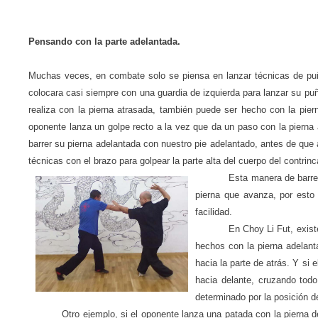
Pensando con la parte adelantada.
Muchas veces, en combate solo se piensa en lanzar técnicas de puño
colocara casi siempre con una guardia de izquierda para lanzar su puñ
realiza con la pierna atrasada, también puede ser hecho con la pier
oponente lanza un golpe recto a la vez que da un paso con la pierna a
barrer su pierna adelantada con nuestro pie adelantado, antes de que a
técnicas con el brazo para golpear la parte alta del cuerpo del contrinc
Esta manera de barrer
pierna que avanza, por esto 
facilidad.
En Choy Li Fut, exist
hechos con la pierna adelant
hacia la parte de atrás. Y si e
hacia delante, cruzando todo
determinado por la posición d
Otro ejemplo, si el oponente lanza una patada con la pierna d