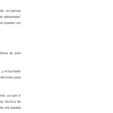
da, sin pensar
te adelantada”
omo pueden ser
ilista de este
, y el luchador
ndiciones para
nte, ya que si
una técnica de
 de una patada