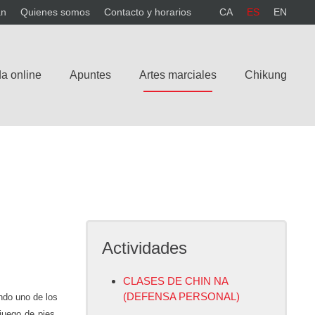
án
Quienes somos
Contacto y horarios
CA
ES
EN
a online
Apuntes
Artes marciales
Chikung
Actividades
CLASES DE CHIN NA
(DEFENSA PERSONAL)
ndo uno de los
juego de pies,