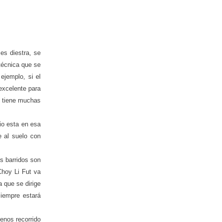
es diestra, se
técnica que se
ejemplo, si el
excelente para
t, tiene muchas
io esta en esa
e al suelo con
os barridos son
Choy Li Fut va
a que se dirige
siempre estará
enos recorrido