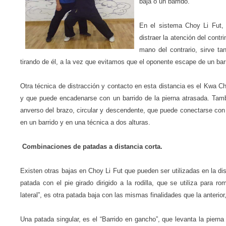
baja o un barrido.
En el sistema Choy Li Fut, 
distraer la atención del cont
mano del contrario, sirve ta
tirando de él, a la vez que evitamos que el oponente escape de un barri
Otra técnica de distracción y contacto en esta distancia es el Kwa Cho
y que puede encadenarse con un barrido de la pierna atrasada. Tambi
anverso del brazo, circular y descendente, que puede conectarse con 
en un barrido y en una técnica a dos alturas.
Combinaciones de patadas a distancia corta.
Existen otras bajas en Choy Li Fut que pueden ser utilizadas en la di
patada con el pie girado dirigido a la rodilla, que se utiliza para 
lateral”, es otra patada baja con las mismas finalidades que la anterio
Una patada singular, es el “Barrido en gancho”, que levanta la pierna 