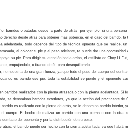
, barridos o patadas desde la parte de atrás, por ejemplo, si una persona 
o derecho desde atrás para obtener más potencia, en el caso del barrido, la 
na adelantada, todo depende del tipo de técnica opuesta que se realice, un 
trasada, al colocar el pie y el peso adelante, te puede dar una oportunidad 
poye su pie. Para dirigir su atención hacia arriba, el estilista de Choy Li Fu
ante, empujándolo, o tirando de él, para desequilibrarlo.
, no necesita de una gran fuerza, ya que todo el peso del cuerpo del contrar
cuando es barrido ese pie, toda la estabilidad se pierde y el oponente ca
en barridos realizados con la pierna atrasada o con la pierna adelantada. Si l
ada, se denominan barridos exteriores, ya que la acción del practicante de 
l barrido es realizado con la pierna de atrás, se le denomina barrido interior, y
 el cuerpo. El hecho de realizar un barrido con una pierna o con la otra, 
e combate del oponente y por la distribución de su peso.
e atrás, el barrido puede ser hecho con la pierna adelantada, ya que habrá m