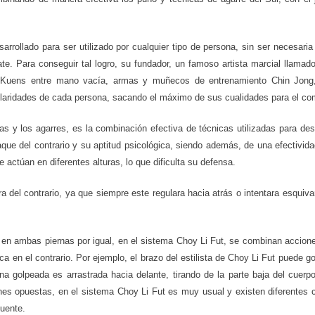
arrollado para ser utilizado por cualquier tipo de persona, sin ser necesari
ate. Para conseguir tal logro, su fundador, un famoso artista marcial llama
Kuens entre mano vacía, armas y muñecos de entrenamiento Chin Jong
ularidades de cada persona, sacando el máximo de sus cualidades para el co
as y los agarres, es la combinación efectiva de técnicas utilizadas para des
taque del contrario y su aptitud psicológica, siendo además, de una efectivi
actúan en diferentes alturas, lo que dificulta su defensa.
 del contrario, ya que siempre este regulara hacia atrás o intentara esquiva
o en ambas piernas por igual, en el sistema Choy Li Fut, se combinan accion
 en el contrario. Por ejemplo, el brazo del estilista de Choy Li Fut puede g
na golpeada es arrastrada hacia delante, tirando de la parte baja del cuerp
ciones opuestas, en el sistema Choy Li Fut es muy usual y existen diferentes
uente.