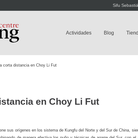
Sifu Sebasti
Actividades
Blog
Tiend
a corta distancia en Choy Li Fut
istancia en Choy Li Fut
iene sus orígenes en los sistema de Kungfu del Norte y del Sur de China, sie
binando de manera efectiva los puño y técnicas de agarre del Sur, con el 