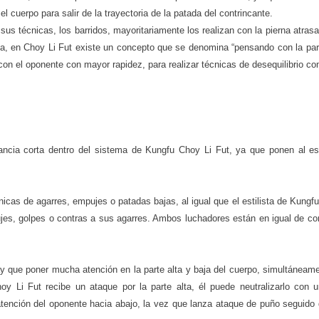
 cuerpo para salir de la trayectoria de la patada del contrincante.
us técnicas, los barridos, mayoritariamente los realizan con la pierna atrasa
tada, en Choy Li Fut existe un concepto que se denomina “pensando con la par
 con el oponente con mayor rapidez, para realizar técnicas de desequilibrio c
ancia corta dentro del sistema de Kungfu Choy Li Fut, ya que ponen al est
cas de agarres, empujes o patadas bajas, al igual que el estilista de Kungfu
jes, golpes o contras a sus agarres. Ambos luchadores están en igual de co
y que poner mucha atención en la parte alta y baja del cuerpo, simultáneame
oy Li Fut recibe un ataque por la parte alta, él puede neutralizarlo con 
 atención del oponente hacia abajo, la vez que lanza ataque de puño seguido